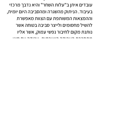
עובדים איתן ב"עלות השחר" והיא נדבך מרכזי
בעיבוד. הניתוק מהשגרה ומהסביבה היום יומית,
וההמצאות המשותפת עם הצוות מאפשרת
להשיל מחסומים ולייצר סביבה בטוחה אשר
נותנת מקום לחיבור נפשי עמוק, אשר אליו
מתחברת העבודה היצירתית. עבודה עם סוגי
כתיבה שונים מאפשרת מתן חופש וחיבור
לאזורים לא מודעים או אינטואיטיביים הנגישים
פחות באינטנסיביות של חיי היום יום. השימוש
בכלים אמנותיים שונים כמו ציור וצבעים, עבודה
עם חומרים מהטבע, מאפשרת מתן ביטוי
לרגשות שונים וחבויים בצורה עזה, אינטימית אך
גם מבוקרת. העבודה דרך דרמה ומשחק
מאפשרת התנסות בנקודות מבט שונות לאותו
אירוע, בחינת ובדיקת חלופות התנהגותיות
ורגשיות, והתנסות פרקטית בהכנסת גמישות,
אלתור ודמיון לתוך סיטואציות מורכבות.